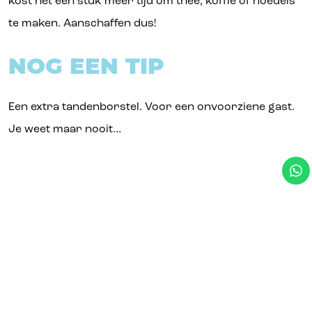
kost het een stuk meer tijd om thee, koffie of noedels
te maken. Aanschaffen dus!
NOG EEN TIP
Een extra tandenborstel. Voor een onvoorziene gast.
Je weet maar nooit…
Wil je meer studententips lezen? Misschien is
dit
artikel
iets voor jou!
WERKEN WAAR EN
WANNEER JE ZELF
WILT? MELD JE AAN