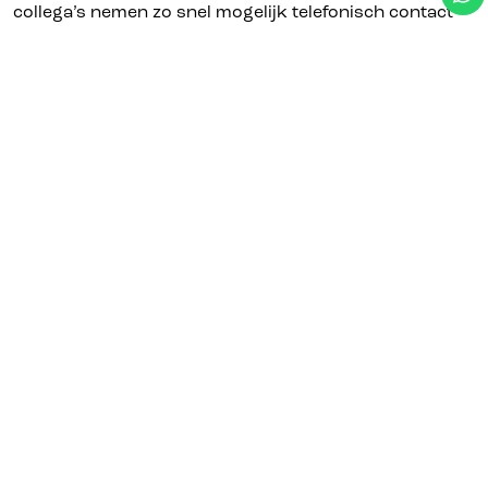
collega’s nemen zo snel mogelijk telefonisch contact
met je op om een vrijblijvend kennismakingsgesprek
in te plannen. Vervolgens stomen we je klaar voor het
echte werk door middel van verschillende trainingen!
Klaar om te starten? Meld je nu aan!
VACATURES
LIEVER EEN VASTE
JOB?