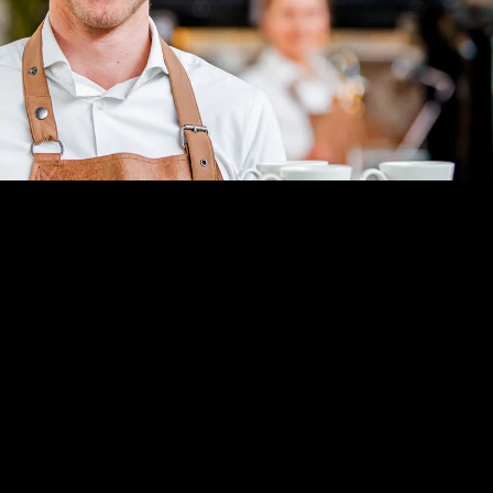
NOG GEEN ERVARING IN
DE HORECA?
Geen probleem! Wij zorgen er als horeca
uitzendbureau voor dat jij de kneepjes van
gastvrijheid leert en investeren daarnaast ook graag
in jouw persoonlijke ontwikkeling. Met een aantal
horeca trainingen stomen wij jou klaar voor je eerste