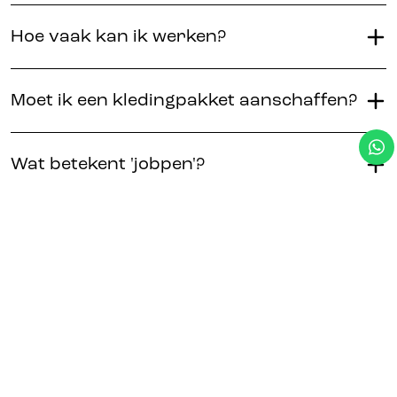
Hoe vaak kan ik werken?
Moet ik een kledingpakket aanschaffen?
Wat betekent 'jobpen'?
Waar kan ik mij aanmelden?
Moet ik student zijn om bij jullie aan de
slag te gaan?
Wat is de Mise en Place Academy?