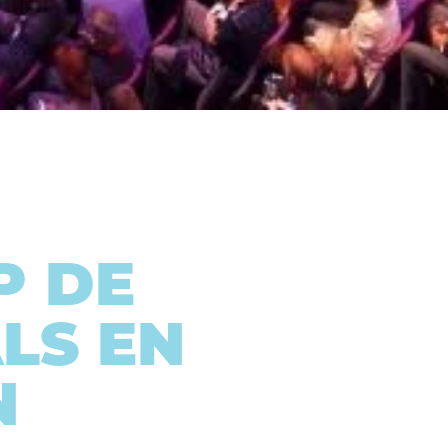
P DE
LS EN
N